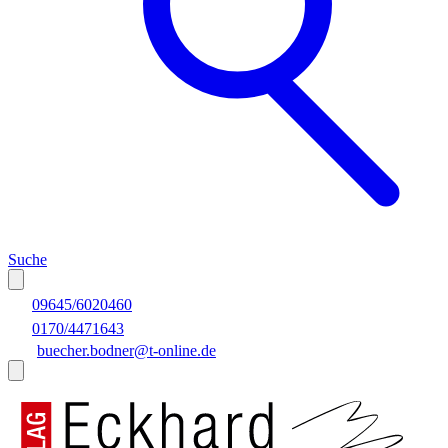
Suche
09645/6020460
0170/4471643
buecher.bodner@t-online.de