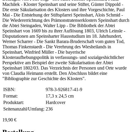
Machilek - Kloster Speinshart und seine Stifter, Günter Dippold -
Die erste Säkularisation des Klosters und ihre Vorgeschichte, Paul
Mai - Die Entstehung der Stiftspfarrei Speinshart, Alois Schmid -
Die Wiedererrichtung des Prämonstratenserklosters Speinshart durch
die Abtei Steingaden, Walter Lipp - Die Bibliothek der Abtei
Speinshart von 1669 bis zu ihrer Auflösung 1803, Ulrich Leinsle -
Disputationen am Speinsharter Hausstudium im 18. Jahrhundert,
Werner Scharrer - Die Sankt Barara-Bruderschaft vom guten Tod,
Thomas Finkenstaedt - Die Verehrung des Wiesheilands in
Speinshart, Winfried Müller - Die bayerische
Klosteraufhebungspolitik in verfassungs- und sozialgeshichtlicher
Perspektive am Beispiel der zweite Säkularisation der Abtei
Speinshart 1802/03. Das Verzeichnis der Personen und Orte wurde
von Claudia Heimann erstellt. Den Abschluss bildet eine
"Bibliographie zur Geschichte des Klosters".
ISBN:
978-3-926817-41-9
Format:
17,3 x 24,5 cm
Produktart:
Hardcover
Seitenanzahl/Umfang:
236
19,90 €