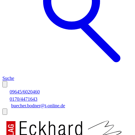
Suche
09645/6020460
0170/4471643
buecher.bodner@t-online.de