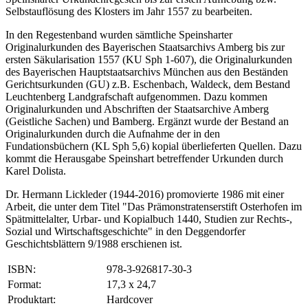
Selbstauflösung des Klosters im Jahr 1557 zu bearbeiten.
In den Regestenband wurden sämtliche Speinsharter
Originalurkunden des Bayerischen Staatsarchivs Amberg bis zur
ersten Säkularisation 1557 (KU Sph 1-607), die Originalurkunden
des Bayerischen Hauptstaatsarchivs München aus den Beständen
Gerichtsurkunden (GU) z.B. Eschenbach, Waldeck, dem Bestand
Leuchtenberg Landgrafschaft aufgenommen. Dazu kommen
Originalurkunden und Abschriften der Staatsarchive Amberg
(Geistliche Sachen) und Bamberg. Ergänzt wurde der Bestand an
Originalurkunden durch die Aufnahme der in den
Fundationsbüchern (KL Sph 5,6) kopial überlieferten Quellen. Dazu
kommt die Herausgabe Speinshart betreffender Urkunden durch
Karel Dolista.
Dr. Hermann Lickleder (1944-2016) promovierte 1986 mit einer
Arbeit, die unter dem Titel "Das Prämonstratenserstift Osterhofen im
Spätmittelalter, Urbar- und Kopialbuch 1440, Studien zur Rechts-,
Sozial und Wirtschaftsgeschichte" in den Deggendorfer
Geschichtsblättern 9/1988 erschienen ist.
ISBN:
978-3-926817-30-3
Format:
17,3 x 24,7
Produktart:
Hardcover