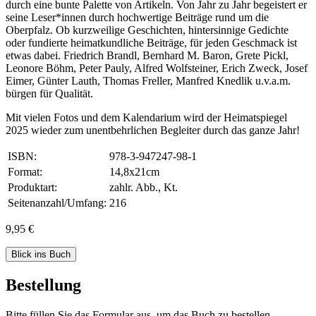
durch eine bunte Palette von Artikeln. Von Jahr zu Jahr begeistert er
seine Leser*innen durch hochwertige Beiträge rund um die
Oberpfalz. Ob kurzweilige Geschichten, hintersinnige Gedichte
oder fundierte heimatkundliche Beiträge, für jeden Geschmack ist
etwas dabei. Friedrich Brandl, Bernhard M. Baron, Grete Pickl,
Leonore Böhm, Peter Pauly, Alfred Wolfsteiner, Erich Zweck, Josef
Eimer, Günter Lauth, Thomas Freller, Manfred Knedlik u.v.a.m.
bürgen für Qualität.
Mit vielen Fotos und dem Kalendarium wird der Heimatspiegel
2025 wieder zum unentbehrlichen Begleiter durch das ganze Jahr!
ISBN:
978-3-947247-98-1
Format:
14,8x21cm
Produktart:
zahlr. Abb., Kt.
Seitenanzahl/Umfang:
216
9,95 €
Blick ins Buch
Bestellung
Bitte füllen Sie das Formular aus, um das Buch zu bestellen.