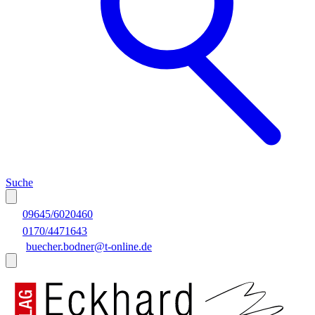
Suche
09645/6020460
0170/4471643
buecher.bodner@t-online.de