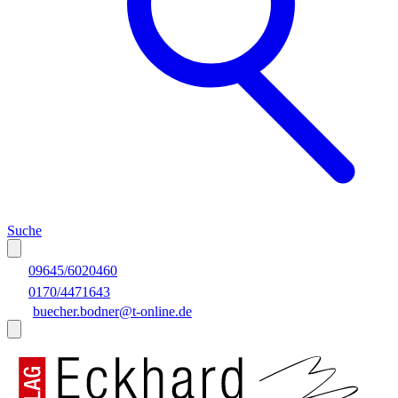
Suche
09645/6020460
0170/4471643
buecher.bodner@t-online.de