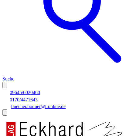
Suche
09645/6020460
0170/4471643
buecher.bodner@t-online.de