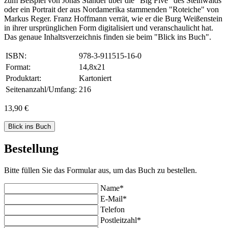
zum Beispiel von Jonas Ständer über die "Big Five" des Steinwalds
oder ein Portrait der aus Nordamerika stammenden "Roteiche" von
Markus Reger. Franz Hoffmann verrät, wie er die Burg Weißenstein
in ihrer ursprünglichen Form digitalisiert und veranschaulicht hat.
Das genaue Inhaltsverzeichnis finden sie beim "Blick ins Buch".
ISBN:
978-3-911515-16-0
Format:
14,8x21
Produktart:
Kartoniert
Seitenanzahl/Umfang:
216
13,90 €
Blick ins Buch
Bestellung
Bitte füllen Sie das Formular aus, um das Buch zu bestellen.
Name*
E-Mail*
Telefon
Postleitzahl*